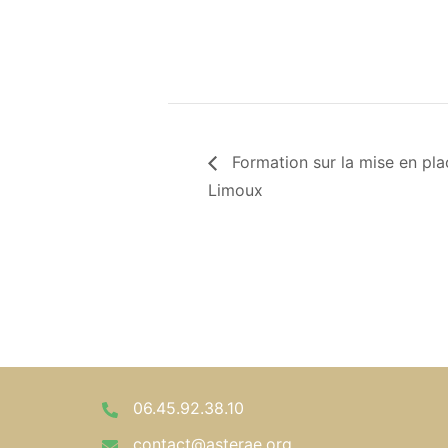
Formation sur la mise en pl
Limoux
06.45.92.38.10
contact@asterae.org