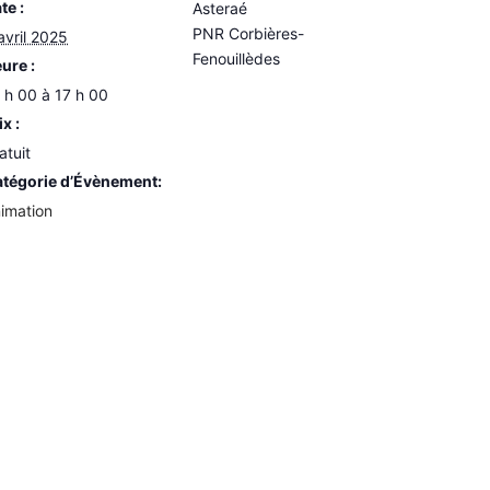
te :
Asteraé
PNR Corbières-
avril 2025
Fenouillèdes
ure :
 h 00 à 17 h 00
ix :
atuit
tégorie d’Évènement:
imation