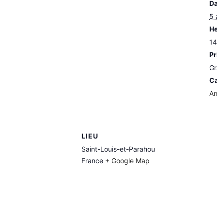
Da
5 
He
14
Pr
Gr
Ca
An
LIEU
Saint-Louis-et-Parahou
France
+ Google Map