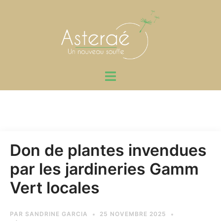
Aller
au
contenu
Ouvrir/fermer
le
menu
Don de plantes invendues
par les jardineries Gamm
Vert locales
PAR
SANDRINE GARCIA
25 NOVEMBRE 2025