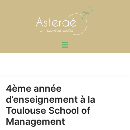
Aller
au
contenu
Ouvrir/fermer
le
menu
4ème année
d’enseignement à la
Toulouse School of
Management