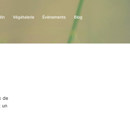
din
Végétalerie
Évènements
Blog
x de
t un