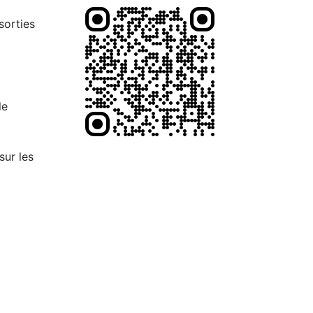
sorties
le
sur les