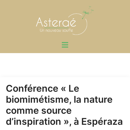
Aller
au
contenu
Ouvrir/fermer
le
menu
Conférence « Le
biomimétisme, la nature
comme source
d’inspiration », à Espéraza