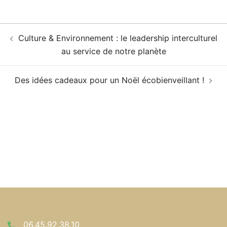
Navigation
Culture & Environnement : le leadership interculturel
d’article
au service de notre planète
Des idées cadeaux pour un Noël écobienveillant !
06.45.92.38.10