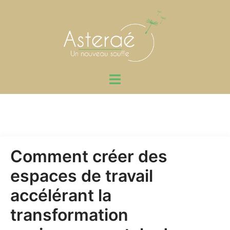
Aller
au
contenu
Ouvrir/fermer
le
menu
Comment créer des
espaces de travail
accélérant la
transformation