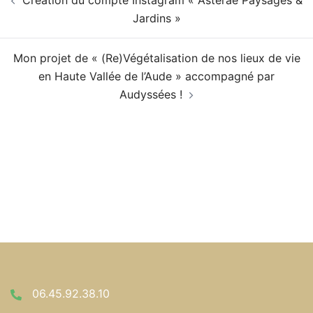
Création du compte Instagram « Asteraé Paysages &
d’article
Jardins »
Mon projet de « (Re)Végétalisation de nos lieux de vie
en Haute Vallée de l’Aude » accompagné par
Audyssées !
06.45.92.38.10