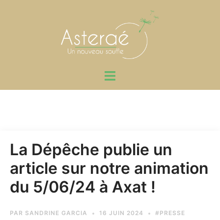
Aller
au
contenu
Ouvrir/fermer
le
menu
La Dépêche publie un
article sur notre animation
du 5/06/24 à Axat !
PAR
SANDRINE GARCIA
16 JUIN 2024
#PRESSE